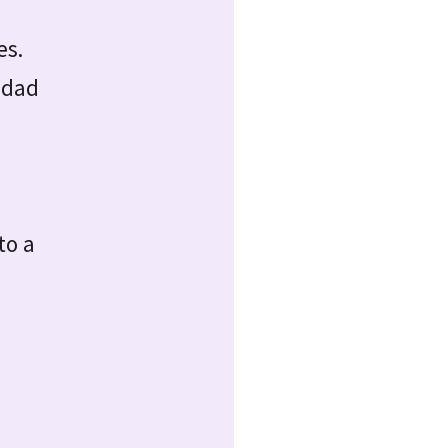
es.
lidad
to a