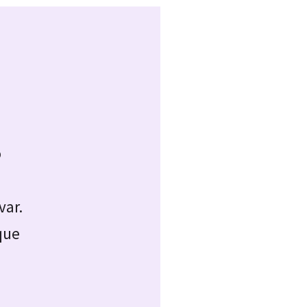
o
var.
que