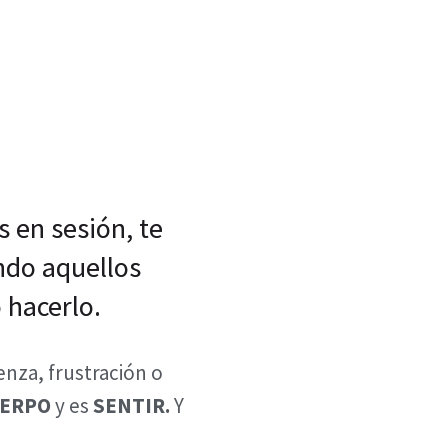
s en sesión, te
ndo aquellos
 hacerlo.
enza, frustración o
ERPO
y es
SENTIR.
Y