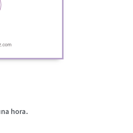
z.com
una hora.