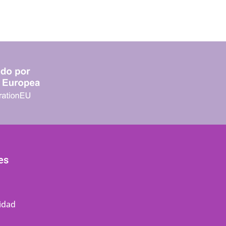
es
cidad