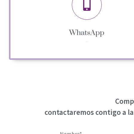
WhatsApp
620 63 17 01
Compl
contactaremos contigo a la