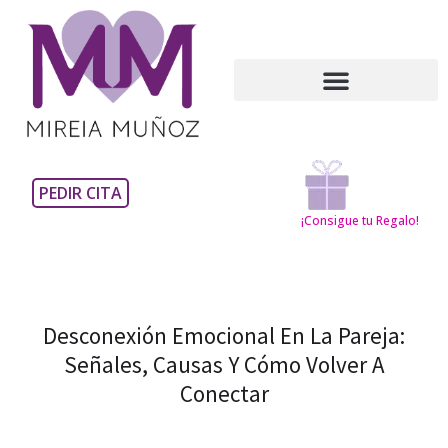
Congreso Amar Sin Sufrir
Regalo sobre el estilo 
PEDIR CITA
¡Consigue tu Regalo!
Desconexión Emocional En La Pareja:
Señales, Causas Y Cómo Volver A
Conectar