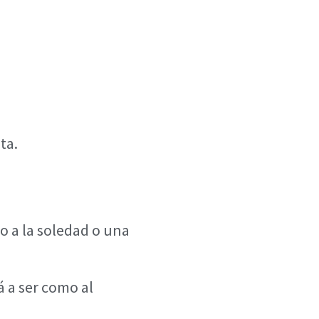
ta.
o a la soledad o una
á a ser como al